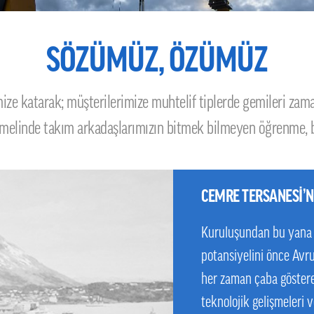
SÖZÜMÜZ, ÖZÜMÜZ
ize katarak; müşterilerimize muhtelif tiplerde gemileri zam
emelinde takım arkadaşlarımızın bitmek bilmeyen öğrenme, b
CEMRE TERSANESİ’N
Kuruluşundan bu yana 
potansiyelini önce Avr
her zaman çaba göstere
teknolojik gelişmeleri 