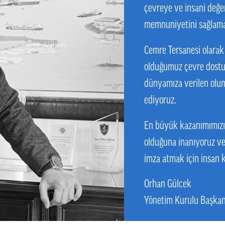
çevreye ve insani değer
memnuniyetini sağlama
Cemre Tersanesi olarak 
olduğumuz çevre dostu 
dünyamıza verilen olum
ediyoruz.
En büyük kazanımımızı
olduğuna inanıyoruz ve
imza atmak için insan 
Orhan Gülcek
Yönetim Kurulu Başkan