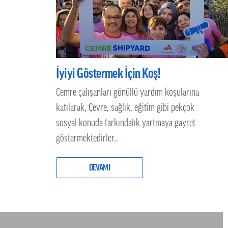
İyiyi Göstermek İçin Koş!
Cemre çalışanları gönüllü yardım koşularına
katılarak, Çevre, sağlık, eğitim gibi pekçok
sosyal konuda farkındalık yartmaya gayret
göstermektedirler..
DEVAMI