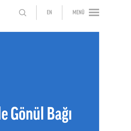
EN
MENÜ
le Gönül Bağı