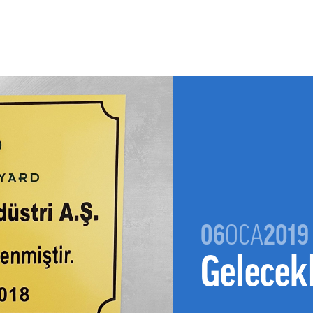
06
OCA
2019
Gelecek