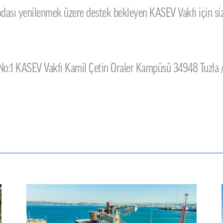
odası yenilenmek üzere destek bekleyen KASEV Vakfı için si
i No:1 KASEV Vakfı Kamil Çetin Oraler Kampüsü 34948 Tuzla