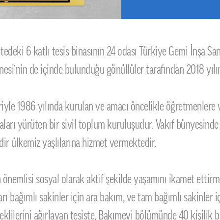
edeki 6 katlı tesis binasının 24 odası Türkiye Gemi İnşa Sanay
nesi’nin de içinde bulunduğu gönüllüler tarafından 2018 yılı
le 1986 yılında kurulan ve amacı öncelikle öğretmenlere ve 
maları yürüten bir sivil toplum kuruluşudur. Vakıf bünyesinde
ir ülkemiz yaşlılarına hizmet vermektedir.
n önemlisi sosyal olarak aktif şekilde yaşamını ikamet ettir
 yarı bağımlı sakinler için ara bakım, ve tam bağımlı sakinler 
ilerini ağırlayan tesiste, Bakımevi bölümünde 40 kişilik ba