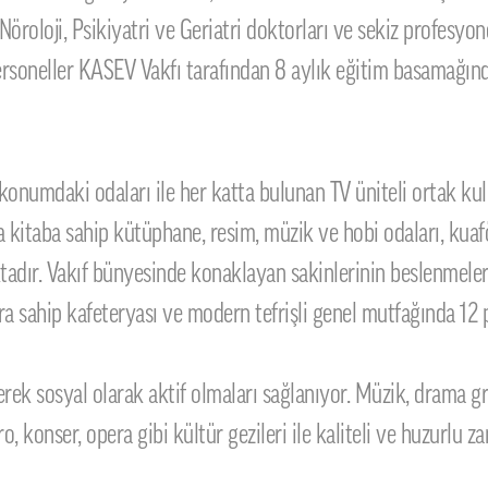
Nöroloji, Psikiyatri ve Geriatri doktorları ve sekiz profesyon
ersoneller KASEV Vakfı tarafından 8 aylık eğitim basamağınd
 konumdaki odaları ile her katta bulunan TV üniteli ortak kul
a kitaba sahip kütüphane, resim, müzik ve hobi odaları, kuaf
tadır. Vakıf bünyesinde konaklayan sakinlerinin beslenmeleri
ara sahip kafeteryası ve modern tefrişli genel mutfağında 12 
erek sosyal olarak aktif olmaları sağlanıyor. Müzik, drama 
atro, konser, opera gibi kültür gezileri ile kaliteli ve huzurlu