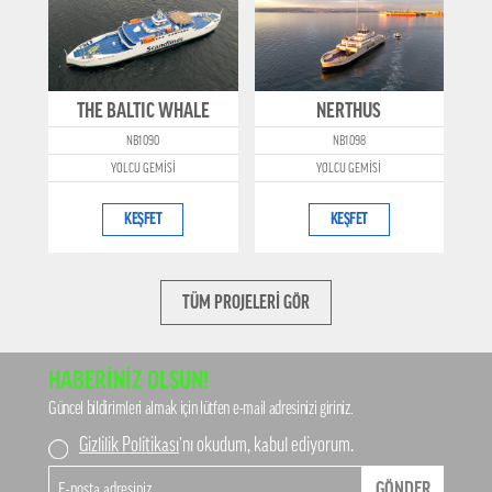
THE BALTIC WHALE
NERTHUS
NB1090
NB1098
YOLCU GEMİSİ
YOLCU GEMİSİ
KEŞFET
KEŞFET
TÜM PROJELERİ GÖR
HABERİNİZ OLSUN!
Güncel bildirimleri almak için lütfen e-mail adresinizi giriniz.
Gizlilik Politikası
’nı okudum, kabul ediyorum.
GÖNDER