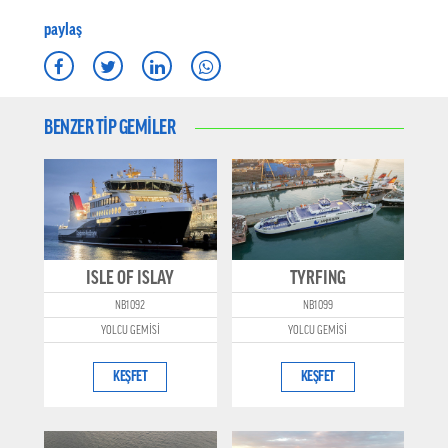
paylaş
BENZER TİP GEMİLER
ISLE OF ISLAY
TYRFING
NB1092
NB1099
YOLCU GEMİSİ
YOLCU GEMİSİ
KEŞFET
KEŞFET