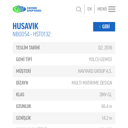
EN
MENÜ
HUSAVIK
GERİ
NB0054 - HST0132
TESLİM TARİHİ
Q2, 2018
GEMİ TİPİ
YOLCU GEMİSİ
MÜŞTERİ
HAVYARD GROUP A.S.
DİZAYN
MULTI MATIRIME DESIGN
KLAS
DNV-GL
UZUNLUK
66,4 m
GENİŞLİK
14,2 m