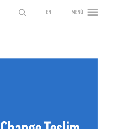
EN
MENÜ
 Change Teslim