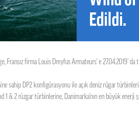
Edildi.
 Fransız firma Louis Dreyfus Armateurs' e 27.04.2019' da te
mine sahip DP2 konfigürasyonu ile açık deniz rügar türbinle
1 & 2 rüzgar türbinlerine, Danimarka'nın en büyük enerji şi