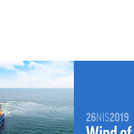
26
NİS
2019
Wind of